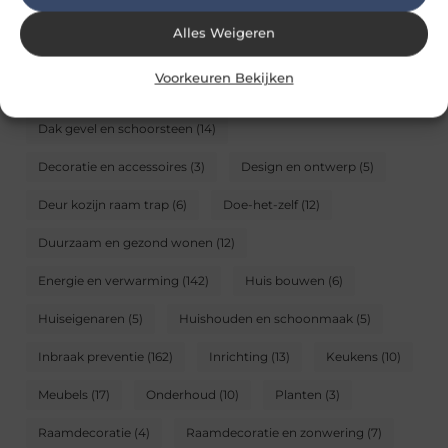
Bedtextiel
(3)
Beveiliging
(15)
Blog
(6)
Alles Weigeren
Bouwen en verbouwen
(58)
Bouwmaterialen
(5)
Voorkeuren Bekijken
Consumenteninformatie
(5)
Dak gevel en schoorsteen
(14)
Decoratie en accessoires
(3)
Design en ontwerp
(5)
Deur kozijn raam trap
(6)
Doe-het-zelf
(12)
Duurzaam en gezond wonen
(12)
Energie en verwarming
(142)
Huis bouwen
(6)
Huiseigenaren
(5)
Huishouden en schoonmaak
(5)
Inbraak preventie
(162)
Inrichting
(13)
Keukens
(10)
Meubels
(17)
Onderhoud
(10)
Planten
(3)
Raamdecoratie
(4)
Raamdecoratie en zonwering
(7)