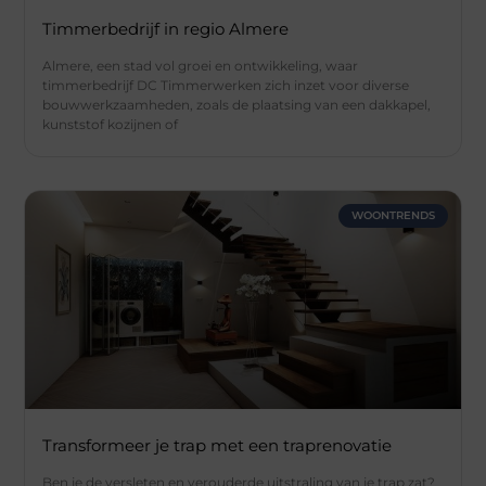
Timmerbedrijf in regio Almere
Almere, een stad vol groei en ontwikkeling, waar
timmerbedrijf DC Timmerwerken zich inzet voor diverse
bouwwerkzaamheden, zoals de plaatsing van een dakkapel,
kunststof kozijnen of
WOONTRENDS
Transformeer je trap met een traprenovatie
Ben je de versleten en verouderde uitstraling van je trap zat?