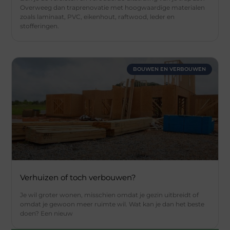
Overweeg dan traprenovatie met hoogwaardige materialen
zoals laminaat, PVC, eikenhout, raftwood, leder en
stofferingen.
BOUWEN EN VERBOUWEN
Verhuizen of toch verbouwen?
Je wil groter wonen, misschien omdat je gezin uitbreidt of
omdat je gewoon meer ruimte wil. Wat kan je dan het beste
doen? Een nieuw