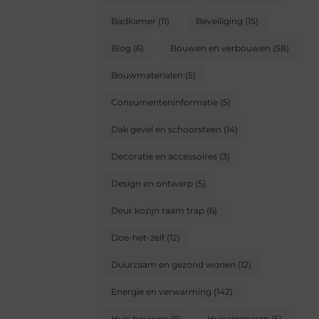
Badkamer
(11)
Beveiliging
(15)
Blog
(6)
Bouwen en verbouwen
(58)
Bouwmaterialen
(5)
Consumenteninformatie
(5)
Dak gevel en schoorsteen
(14)
Decoratie en accessoires
(3)
Design en ontwerp
(5)
Deur kozijn raam trap
(6)
Doe-het-zelf
(12)
Duurzaam en gezond wonen
(12)
Energie en verwarming
(142)
Huis bouwen
(6)
Huiseigenaren
(5)