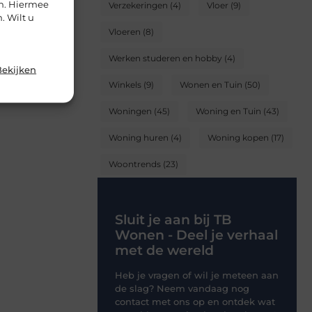
en. Hiermee
Verzekeringen
(4)
Vloer
(9)
. Wilt u
Vloeren
(8)
Werken studeren en hobby
(4)
Bekijken
Winkels
(9)
Wonen en Tuin
(50)
Woningen
(45)
Woning en Tuin
(43)
Woning huren
(4)
Woning kopen
(17)
Woontrends
(23)
Sluit je aan bij TB
Wonen - Deel je verhaal
met de wereld
Heb je vragen of wil je meteen aan
de slag? Neem vandaag nog
contact met ons op en ontdek wat