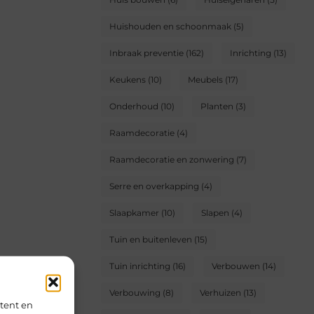
Huishouden en schoonmaak
(5)
Inbraak preventie
(162)
Inrichting
(13)
Keukens
(10)
Meubels
(17)
Onderhoud
(10)
Planten
(3)
Raamdecoratie
(4)
Raamdecoratie en zonwering
(7)
Serre en overkapping
(4)
Slaapkamer
(10)
Slapen
(4)
Tuin en buitenleven
(15)
Tuin inrichting
(16)
Verbouwen
(14)
Verbouwing
(8)
Verhuizen
(13)
tent en