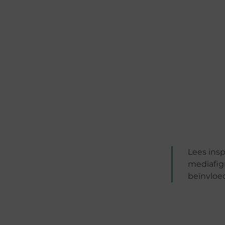
Lees ins
mediafig
beïnvloed