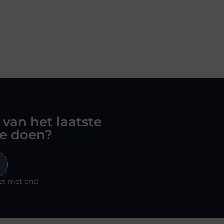
 van het laatste
oe doen?
et met ons!