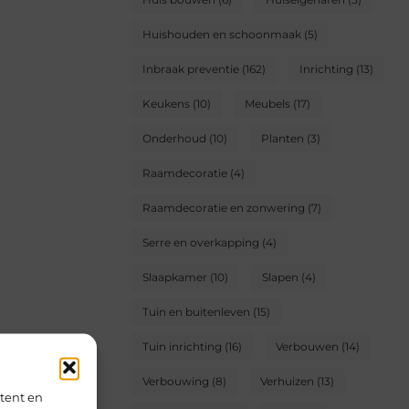
Huishouden en schoonmaak
(5)
Inbraak preventie
(162)
Inrichting
(13)
Keukens
(10)
Meubels
(17)
Onderhoud
(10)
Planten
(3)
Raamdecoratie
(4)
Raamdecoratie en zonwering
(7)
Serre en overkapping
(4)
Slaapkamer
(10)
Slapen
(4)
Tuin en buitenleven
(15)
Tuin inrichting
(16)
Verbouwen
(14)
Verbouwing
(8)
Verhuizen
(13)
tent en