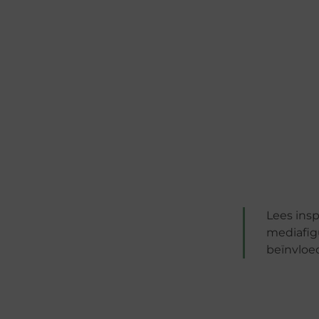
Lees ins
mediafig
beïnvloed