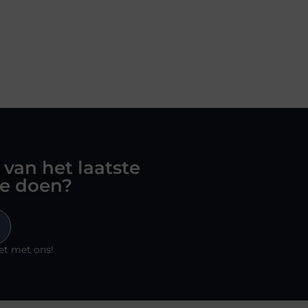
 van het laatste
oe doen?
et met ons!