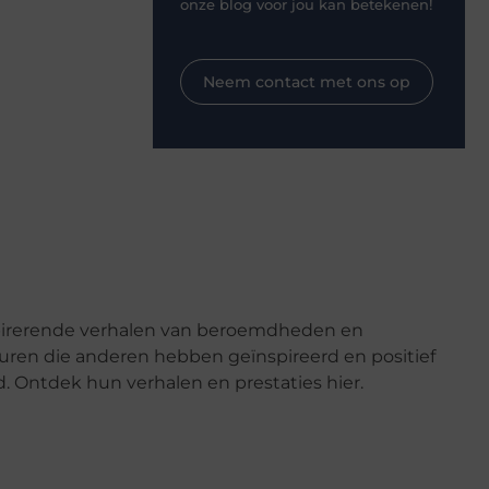
onze blog voor jou kan betekenen!
Neem contact met ons op
pirerende verhalen van beroemdheden en
uren die anderen hebben geïnspireerd en positief
. Ontdek hun verhalen en prestaties hier.