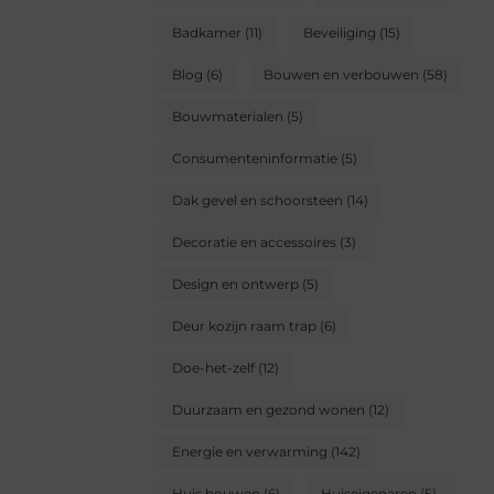
Badkamer
(11)
Beveiliging
(15)
Blog
(6)
Bouwen en verbouwen
(58)
Bouwmaterialen
(5)
Consumenteninformatie
(5)
Dak gevel en schoorsteen
(14)
Decoratie en accessoires
(3)
Design en ontwerp
(5)
Deur kozijn raam trap
(6)
Doe-het-zelf
(12)
Duurzaam en gezond wonen
(12)
Energie en verwarming
(142)
Huis bouwen
(6)
Huiseigenaren
(5)