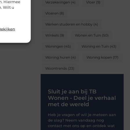
en. Hiermee
Verzekeringen
(4)
Vloer
(9)
. Wilt u
Vloeren
(8)
Werken studeren en hobby
(4)
Bekijken
Winkels
(9)
Wonen en Tuin
(50)
Woningen
(45)
Woning en Tuin
(43)
Woning huren
(4)
Woning kopen
(17)
Woontrends
(23)
Sluit je aan bij TB
Wonen - Deel je verhaal
met de wereld
Heb je vragen of wil je meteen aan
de slag? Neem vandaag nog
contact met ons op en ontdek wat